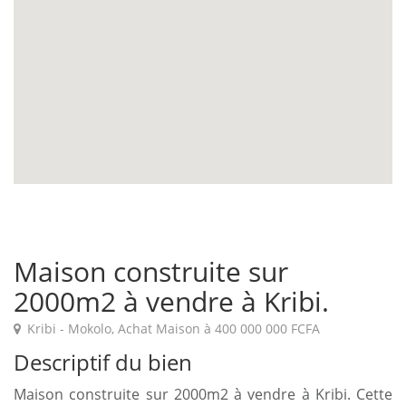
Maison construite sur
2000m2 à vendre à Kribi.
En savoir plus
A Propos
Kribi - Mokolo,
Achat Maison
à
400 000 000 FCFA
Descriptif du bien
FAQ
Notre
entreprise
Contact
Maison construite sur 2000m2 à vendre à Kribi. Cette
vente
Carrière