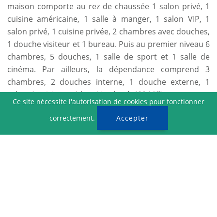
maison comporte au rez de chaussée 1 salon privé, 1
cuisine américaine, 1 salle à manger, 1 salon VIP, 1
Newsletter
salon privé, 1 cuisine privée, 2 chambres avec douches,
1 douche visiteur et 1 bureau. Puis au premier niveau 6
chambres, 5 douches, 1 salle de sport et 1 salle de
cinéma. Par ailleurs, la dépendance comprend 3
chambres, 2 douches interne, 1 douche externe, 1
© 2019 Xestate. Tous droits réservés.
salon, 1 cuisine et 1 bar. Vendue à 400 Millions.
Ce site nécessite l'autorisation de cookies pour fonctionner
Termes et conditions
correctement.
Accepter
Service public
Centre scolaire
Centre hospitalier
Espace de loisir
Accès à la route
Commerce
Popularité