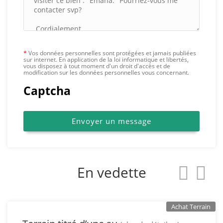
*
Vos données personnelles sont protégées et jamais publiées
sur internet. En application de la loi informatique et libertés,
vous disposez à tout moment d'un droit d'accès et de
modification sur les données personnelles vous concernant.
Captcha
En savoir plus
A Propos
Envoyer un message
FAQ
Notre
entreprise
Contact
vente
Carrière
En vedette
Newsletter
Achat Terrain